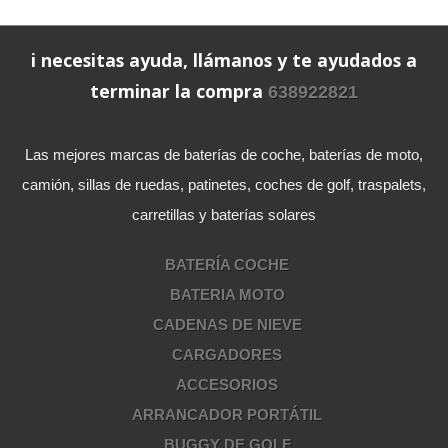
i necesitas ayuda, llámanos y te ayudados a
terminar la compra
638922821
Las mejores marcas de baterías de coche, baterías de moto,
camión, sillas de ruedas, patinetes, coches de golf, traspalets,
carretillas y baterías solares
BATERÍA COCHE
BATERIA MOTO
CADENAS DE NIEVE
CARGADORES
ACCESORIOS
ARRANCADOR PORTÁTIL
BUGGY DE GOLF