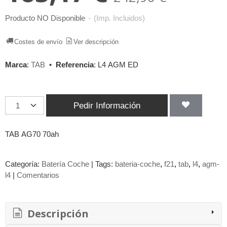
Producto NO Disponible
-
(Imp. Incluidos)
Costes de envío
Ver descripción
Marca
:
TAB
•
Referencia
:
L4 AGM ED
Pedir Información
TAB AG70 70ah
Categoría:
Batería Coche
|
Tags:
bateria-coche
f21
tab
l4
agm-
l4
|
Comentarios
Descripción