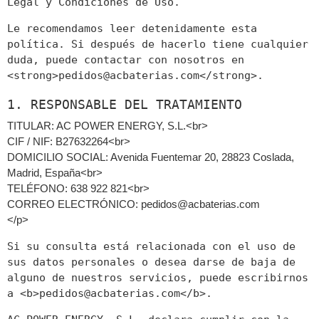
Legal y Condiciones de Uso.
Le recomendamos leer detenidamente esta
política. Si después de hacerlo tiene cualquier
duda, puede contactar con nosotros en
<strong>
pedidos@acbaterias.com
</strong>.
1. RESPONSABLE DEL TRATAMIENTO
TITULAR: AC POWER ENERGY, S.L.
<br>
CIF / NIF: B27632264
<br>
DOMICILIO SOCIAL: Avenida Fuentemar 20, 28823 Coslada,
Madrid, España
<br>
TELÉFONO: 638 922 821
<br>
CORREO ELECTRÓNICO:
pedidos@acbaterias.com
</p>
Si su consulta está relacionada con el uso de
sus datos personales o desea darse de baja de
alguno de nuestros servicios, puede escribirnos
a <b>
pedidos@acbaterias.com
</b>.