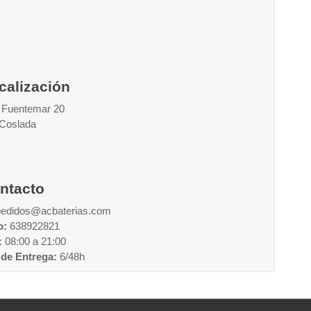
calización
 Fuentemar 20
 Coslada
ntacto
pedidos@acbaterias.com
o:
638922821
:
08:00 a 21:00
de Entrega:
6/48h