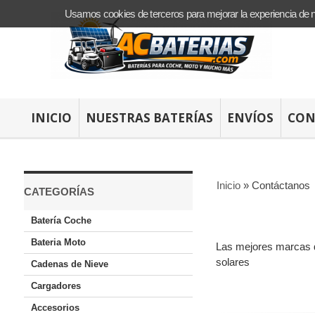
Usamos cookies de terceros para mejorar la experiencia de 
INICIO
NUESTRAS BATERÍAS
ENVÍOS
CON
Inicio
»
Contáctanos
CATEGORÍAS
Batería Coche
Bateria Moto
Las mejores marcas de
solares
Cadenas de Nieve
Cargadores
Accesorios