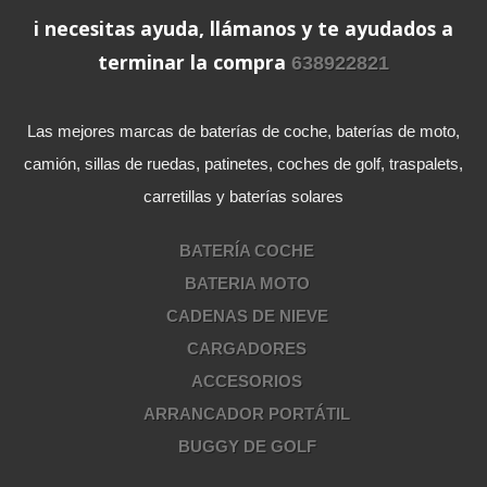
i necesitas ayuda, llámanos y te ayudados a
terminar la compra
638922821
Las mejores marcas de baterías de coche, baterías de moto,
camión, sillas de ruedas, patinetes, coches de golf, traspalets,
carretillas y baterías solares
BATERÍA COCHE
BATERIA MOTO
CADENAS DE NIEVE
CARGADORES
ACCESORIOS
ARRANCADOR PORTÁTIL
BUGGY DE GOLF