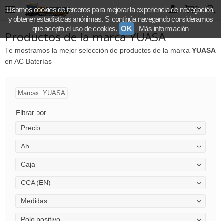
Usamos cookies de terceros para mejorar la experiencia de navegación,
0
y obtener estadísticas anónimas. Si continúa navegando consideramos
que acepta el uso de cookies.
OK
Más información
Productos de la marca YUASA
Te mostramos la mejor selección de productos de la marca
YUASA
en AC Baterías
Marcas: YUASA
Filtrar por
Precio
Ah
Caja
CCA (EN)
Medidas
Polo positivo