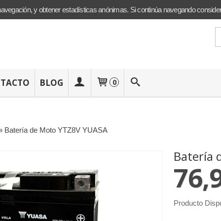
navegación, y obtener estadísticas anónimas. Si continúa navegando conside
TACTO
BLOG
0
»
Batería de Moto YTZ8V YUASA
Batería
76,
Producto Disp