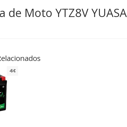
ía de Moto YTZ8V YUASA
Relacionados
-6 €