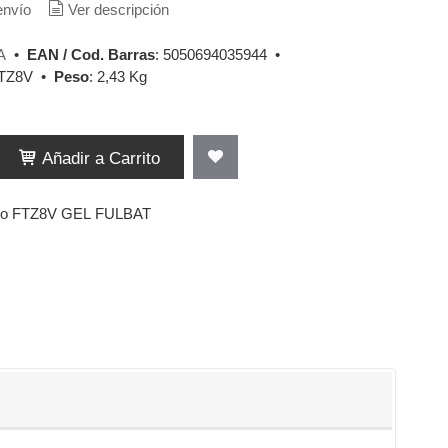
envío
Ver descripción
A
•
EAN / Cod. Barras
:
5050694035944
•
TZ8V
•
Peso
:
2,43 Kg
Añadir a Carrito
oto FTZ8V GEL FULBAT