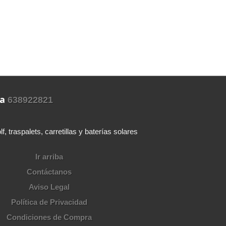
ra
638922821
 traspalets, carretillas y baterías solares
Ir arriba
Contáctanos
Aviso Legal
Política de Privacidad
Condiciones de Compra