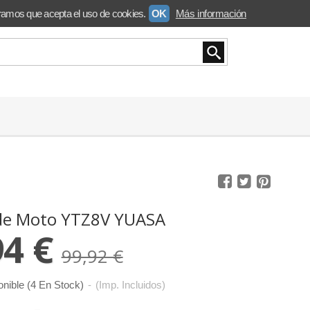
ramos que acepta el uso de cookies.
OK
Más información
 de Moto YTZ8V YUASA
94 €
99,92 €
onible
(4 En Stock)
-
(Imp. Incluidos)