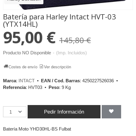
Batería para Harley Intact HVT-03
(YTX14HL)
95,00 €
145,80 €
Producto NO Disponible
-
(Imp. Incluidos)
Costes de envío
Ver descripción
Marca
:
INTACT
•
EAN / Cod. Barras
:
4250227526036
•
Referencia
:
HVT03
•
Peso
:
9 Kg
Pedir Información
Batería Moto YHD30HL-BS Fulbat