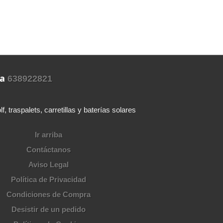
ra
638922821
 traspalets, carretillas y baterías solares
Ir arriba
Contáctanos
Aviso Legal
Política de Privacidad
Condiciones de Compra
Desistir de un pedido