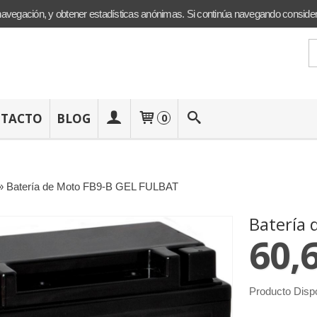
navegación, y obtener estadísticas anónimas. Si continúa navegando conside
TACTO
BLOG
0
»
Batería de Moto FB9-B GEL FULBAT
Batería
60,
Producto Disp