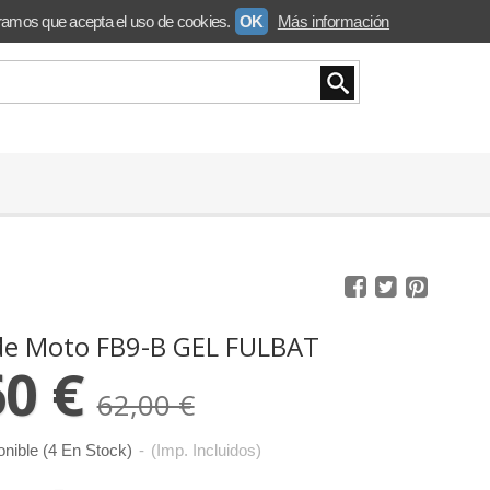
ramos que acepta el uso de cookies.
OK
Más información
 de Moto FB9-B GEL FULBAT
60 €
62,00 €
onible
(4 En Stock)
-
(Imp. Incluidos)