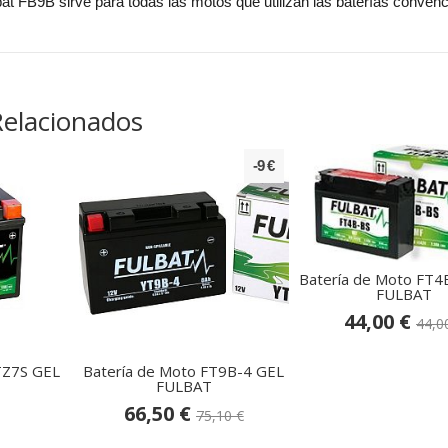
bat FB9B sirve para todas las motos que utilizan las baterías conve
Relacionados
-9 €
Batería de Moto FT4
FULBAT
44,00 €
44,0
TZ7S GEL
Batería de Moto FT9B-4 GEL
FULBAT
66,50 €
75,10 €