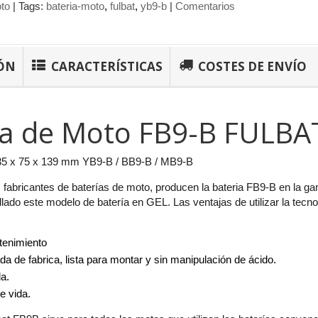
to
|
Tags:
bateria-moto
fulbat
yb9-b
|
Comentarios
ÓN
CARACTERÍSTICAS
COSTES DE ENVÍO
ía de Moto FB9-B FULBA
35 x 75 x 139 mm YB9-B / BB9-B / MB9-B
 fabricantes de baterías de moto, producen la bateria FB9-B en la 
llado este modelo de batería en GEL. Las ventajas de utilizar la tec
tenimiento
da de fabrica, lista para montar y sin manipulación de ácido.
da.
e vida.