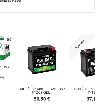
ncionales FB9B
-0 €
Agotado
B-BS GEL
0 €
Batería de Moto FTX5L-BS /
Batería de Moto BS
FTZ6S GEL...
(YTZ7S)
50,50 €
67,12 €