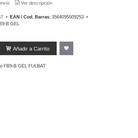
envío
Ver descripción
AT
•
EAN / Cod. Barras
:
3564095509253
•
B9-B GEL
Añadir a Carrito
oto FB9-B GEL FULBAT