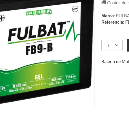
Costes de 
Marca
:
FULB
Referencia
:
F
Batería de M