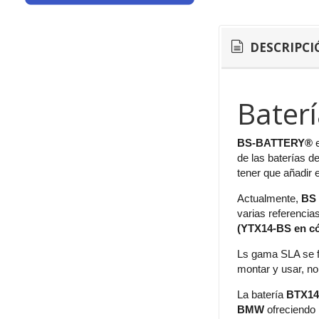
DESCRIPCI
Bater
BS-BATTERY®
de las baterías d
tener que añadir e
Actualmente,
BS
varias referencia
(YTX14-BS en c
Ls gama SLA se f
montar y usar, no
La batería
BTX14
BMW
ofreciendo