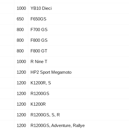
1000
YB10 Dieci
650
F650GS
800
F700 GS
800
F800 GS
800
F800 GT
1000
R Nine T
1200
HP2 Sport Megamoto
1200
K1200R, S
1200
R1200GS
1200
K1200R
1200
R1200GS, S, R
1200
R1200GS, Adventure, Rallye