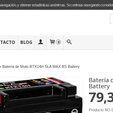
navegación, y obtener estadísticas anónimas. Si continúa navegando conside
TACTO
BLOG
0
»
Batería de Moto BTX14H SLA MAX BS Battery
Batería
Battery
79,
Producto NO D