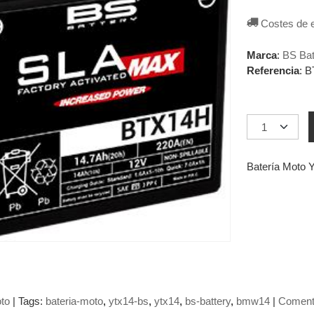
Costes de 
Marca
:
BS Bat
Referencia
:
B
Batería Moto 
to
|
Tags:
bateria-moto
ytx14-bs
ytx14
bs-battery
bmw14
|
Coment