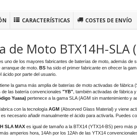
ÓN
CARACTERÍSTICAS
COSTES DE ENVÍO
ía de Moto BTX14H-SLA
es uno de los mayores fabricantes de baterías de moto, además de 
e arranque de moto.
BS
ha sido el primer fabricante en ofrecer la ga
l ácido por parte del usuario.
tiene la gama más amplia de baterías de moto activadas de fábrica 
s de las batería convencionales
"YB"
, también activadas de fábrica 
ódigo Yuasa)
pertenece a la gama SLA (AGM sin mantenimiento y act
abrica con la tecnología
AGM
(Absorved Glass Material) y viene activ
 es necesario añadir manualmente el ácido para activarla. Puedes cons
H SLA MAX
es igual de tamaño a la BTX14 (YTX14-BS) pero más po
 más amperios hora, 14Ah por los 12Ah de las YTX14 convencionale