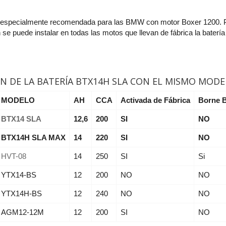
á especialmente recomendada para las BMW con motor Boxer 1200.
 se puede instalar en todas las motos que llevan de fábrica la bate
 DE LA BATERÍA BTX14H SLA CON EL MISMO MODE
MODELO
AH
CCA
Activada de Fábrica
Borne
BTX14 SLA
12,6
200
SI
NO
BTX14H SLA MAX
14
220
SI
NO
HVT-08
14
250
SI
Si
YTX14-BS
12
200
NO
NO
YTX14H-BS
12
240
NO
NO
AGM12-12M
12
200
SI
NO