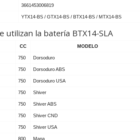
3661453006819
YTX14-BS / GTX14-BS / BTX14-BS / MTX14-BS
 utilizan la batería BTX14-SLA
CC
MODELO
750
Dorsoduro
750
Dorsoduro ABS
750
Dorsoduro USA
750
Shiver
750
Shiver ABS
750
Shiver CND
750
Shiver USA
800
Mana