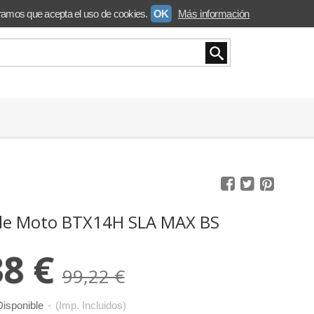
ramos que acepta el uso de cookies.
OK
Más información
 de Moto BTX14H SLA MAX BS
38 €
99,22 €
isponible
-
(Imp. Incluidos)