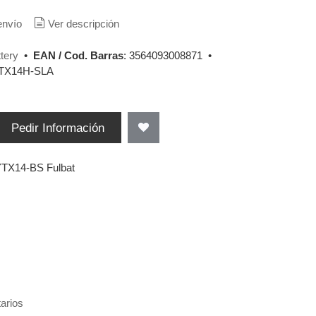
envío
Ver descripción
tery
•
EAN / Cod. Barras
:
3564093008871
•
TX14H-SLA
Pedir Información
YTX14-BS Fulbat
arios