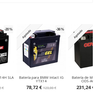
-20 %
-36 %
Agotado
Agotado
X14H SLA
Batería para BMW Intact IG
Batería de Moto Od
YTX14
ODS-AGM14...
78,72 €
231,24 €
2 €
123,00 €
246,0