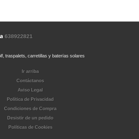
ra
638922821
 traspalets, carretillas y baterías solares
Ir arriba
Contáctanos
Aviso Legal
Política de Privacidad
Condiciones de Compra
Desistir de un pedido
Políticas de Cookies