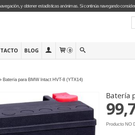
navegación, y obtener estadísticas anónimas. Si continúa navegando conside
TACTO
BLOG
0
»
Batería para BMW Intact HVT-8 (YTX14)
Batería 
99,
Producto NO D