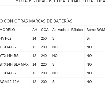
YTX14-BS YTX14H-BS, BTX14, BTX14H, GTX14, FTX14
O CON OTRAS MARCAS DE BATERÍAS
MODELO
AH
CCA
Activada de Fábrica
Borne BW
HVT-02
14
250
SI
Si
YTX14-BS
12
200
NO
NO
YTX14H-BS
12
240
NO
NO
BTX14H SLA MAX
14
220
SI
NO
ETX14-BS
12
200
NO
NO
AGM12-12M
12
200
SI
NO