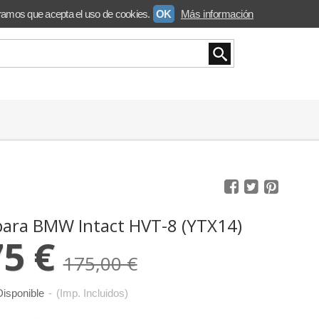
ramos que acepta el uso de cookies.
OK
Más información
para BMW Intact HVT-8 (YTX14)
75 €
175,00 €
isponible
-
(Imp. Incluidos)