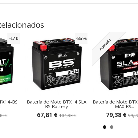
Relacionados
-17 €
-35 %
Agotado
FTX14-BS
Batería de Moto BTX14 SLA
Batería de Moto BT
T
BS Battery
MAX BS...
67,81 €
79,38 €
90 €
104,33 €
99,2