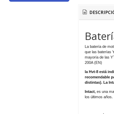
DESCRIPCI
Bater
La batería de mo
que las baterías
mayoría de las YT
200A (EN)
la Hvt-8 está in
recomendable pa
distintas). La I
Intact,
es una mar
los últimos años