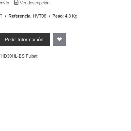
envío
Ver descripción
T
•
Referencia
:
HVT08
•
Peso
:
4,8 Kg
Pedir Información
 YHD30HL-BS Fulbat