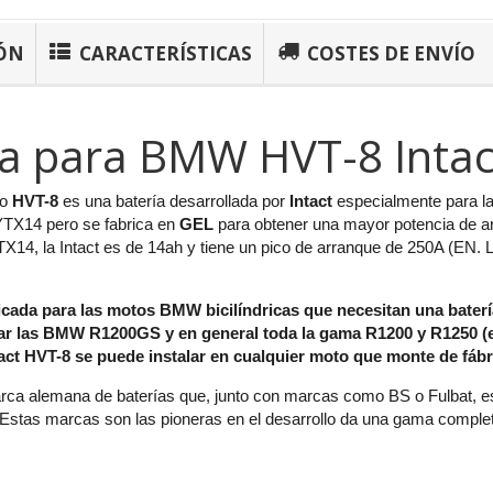
ÓN
CARACTERÍSTICAS
COSTES DE ENVÍO
ía para BMW HVT-8 Intac
to
HVT-8
es una batería desarrollada por
Intact
especialmente para
 YTX14 pero se fabrica en
GEL
para obtener una mayor potencia de arr
X14, la Intact es de 14ah y tiene un pico de arranque de 250A (EN.
dicada para las motos BMW bicilíndricas que necesitan una bater
r las BMW R1200GS y en general toda la gama R1200 y R1250 (ex
ntact HVT-8 se puede instalar en cualquier moto que monte de fáb
ca alemana de baterías que, junto con marcas como BS o Fulbat, está
. Estas marcas son las pioneras en el desarrollo da una gama comple